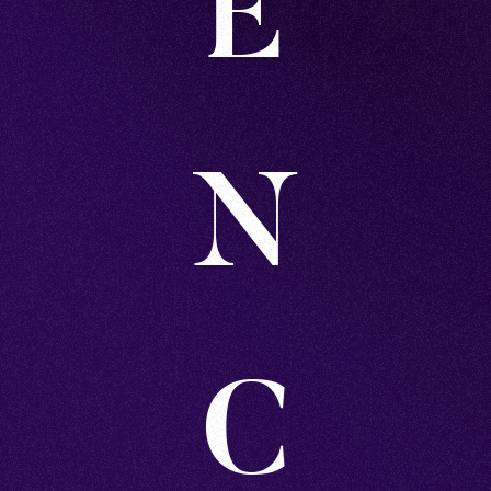
E
N
C