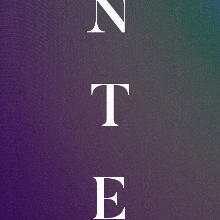
N
T
E