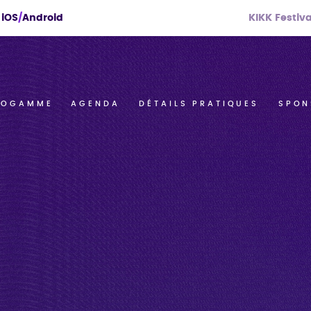
Menu
:
iOS
/
Android
KIKK Festiva
-
Secondaire
enu
ROGAMME
AGENDA
DÉTAILS PRATIQUES
SPON
imaire