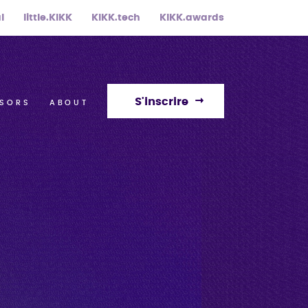
l
little.KIKK
KIKK.tech
KIKK.awards
S'inscrire
SORS
ABOUT